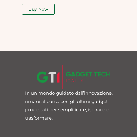
out
of
Buy Now
5
In un mondo guidato dall’innovazione,
rimani al passo con gli ultimi gadget
progettati per semplificare, ispirare e
trasformare.