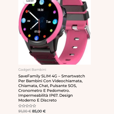
Sale!
was:
is:
91,00 €.
85,00 €.
Gadget Bambini
SaveFamily SLIM 4G – Smartwatch
Per Bambini Con Videochiamata,
Chiamata, Chat, Pulsante SOS,
Cronometro E Pedometro.
Impermeabilità IP67. Design
Moderno E Discreto
Rated
91,00
€
85,00
€
0