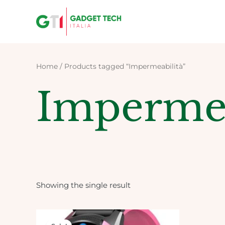
Skip
to
content
Home
/ Products tagged “Impermeabilità”
Impermea
Showing the single result
Original
Current
price
price