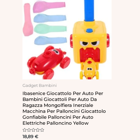
Gadget Bambini
Ibasenice Giocattolo Per Auto Per
Bambini Giocattoli Per Auto Da
Ragazza Mongolfiera Inerziale
Macchina Per Palloncini Giocattolo
Gonfiabile Palloncini Per Auto
Elettriche Palloncino Yellow
Rated
18,89
€
0