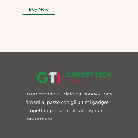
out
of
Buy Now
5
In un mondo guidato dall’innovazione,
rimani al passo con gli ultimi gadget
progettati per semplificare, ispirare e
trasformare.