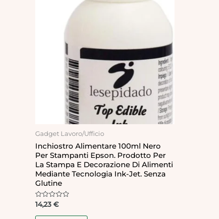
Gadget Lavoro/Ufficio
Inchiostro Alimentare 100ml Nero
Per Stampanti Epson. Prodotto Per
La Stampa E Decorazione Di Alimenti
Mediante Tecnologia Ink-Jet. Senza
Glutine
Rated
14,23
€
0
out