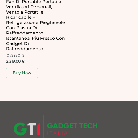
Fan Di Portatile Portatile –
Ventilatori Personali,
Ventola Portatile
Ricaricabile –
Refrigerazione Pieghevole
Con Piastra Di
Raffreddamento
Istantanea, Più Fresco Con
Gadget Di
Raffreddamento L
Rated
2.219,00
€
0
out
of
Buy Now
5