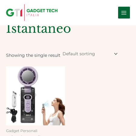
Skip
Main
to
Home
/ Products tagged “istantaneo”
Men
content
Istantaneo
Showing the single result
Gadget Personali