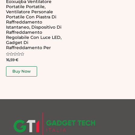
Eoixuqba Ventilatore
Portatile Portatile,
Ventilatore Personale
Portatile Con Piastra Di
Raffreddamento
Istantaneo, Dispositivo Di
Raffreddamento
Regolabile Con Luce LED,
Gadget Di
Raffreddamento Per
Rated
16,59
€
0
out
of
Buy Now
5