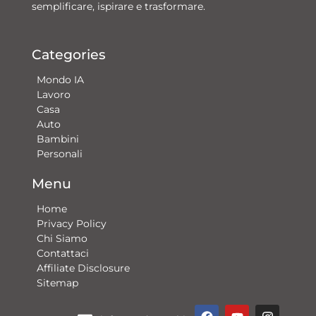
semplificare, ispirare e trasformare.
Categories
Mondo IA
Lavoro
Casa
Auto
Bambini
Personali
Menu
Home
Privacy Policy
Chi Siamo
Contattaci​
Affiliate Disclosure
Sitemap
F
Y
G
I