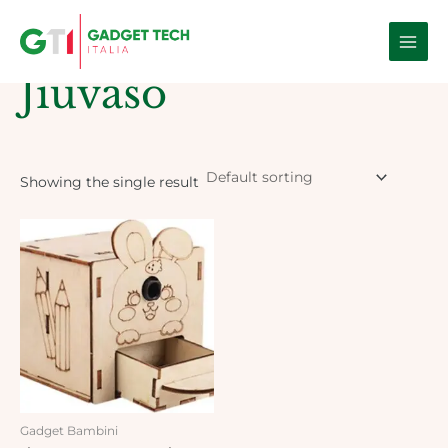
Skip
Main
to
Home
/ Products tagged “Jiuvaso”
Men
content
Jiuvaso
Showing the single result
Gadget Bambini