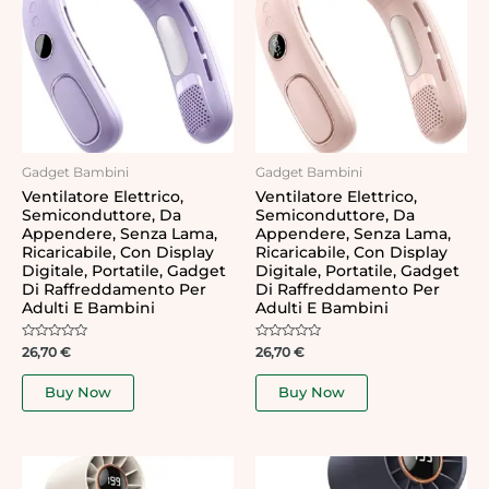
Gadget Bambini
Gadget Bambini
Ventilatore Elettrico,
Ventilatore Elettrico,
Semiconduttore, Da
Semiconduttore, Da
Appendere, Senza Lama,
Appendere, Senza Lama,
Ricaricabile, Con Display
Ricaricabile, Con Display
Digitale, Portatile, Gadget
Digitale, Portatile, Gadget
Di Raffreddamento Per
Di Raffreddamento Per
Adulti E Bambini
Adulti E Bambini
Rated
Rated
26,70
€
26,70
€
0
0
out
out
of
of
Buy Now
Buy Now
5
5