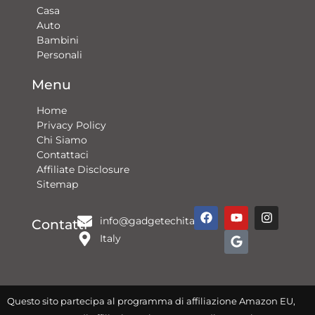
Casa
Auto
Bambini
Personali
Menu
Home
Privacy Policy
Chi Siamo
Contattaci​
Affiliate Disclosure
Sitemap
F
Y
G
I
info@gadgetechitalia.it
a
o
o
n
Contatti
c
u
o
s
Italy
e
t
g
t
b
u
l
a
o
b
e
g
o
e
r
k
a
Questo sito partecipa al programma di affiliazione Amazon EU,
m