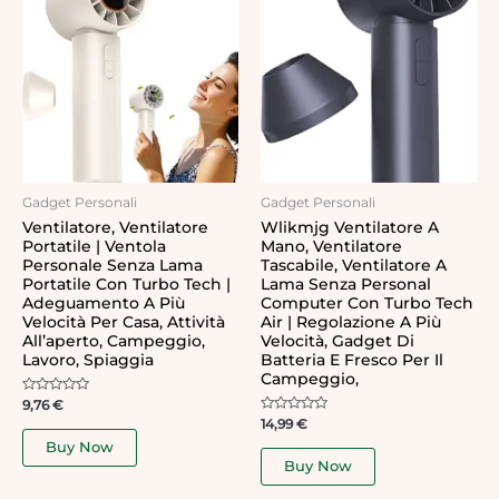
Gadget Personali
Gadget Personali
Ventilatore, Ventilatore
Wlikmjg Ventilatore A
Portatile | Ventola
Mano, Ventilatore
Personale Senza Lama
Tascabile, Ventilatore A
Portatile Con Turbo Tech |
Lama Senza Personal
Adeguamento A Più
Computer Con Turbo Tech
Velocità Per Casa, Attività
Air | Regolazione A Più
All’aperto, Campeggio,
Velocità, Gadget Di
Lavoro, Spiaggia
Batteria E Fresco Per Il
Campeggio,
Rated
9,76
€
0
Rated
14,99
€
out
0
of
Buy Now
out
5
of
Buy Now
5