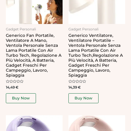
Gadget Personali
Gadget Personali
Generico Fan Portatile,
Generico Ventilatore,
Ventilatore A Mano,
Ventilatore Portatile –
Ventola Personale Senza
Ventola Personale Senza
Lama Portatile Con Air
Lama Portatile Con Air
Turbo Tech, Regolazione A
Turbo Tech,Regolazione A
Più Velocità, A Batteria,
Più Velocità, A Batteria,
Gadget Freschi Per
Gadget Freschi Per
Campeggio, Lavoro,
Campeggio, Lavoro,
Spiaggia
Spiaggia
Rated
Rated
14,49
€
14,39
€
0
0
out
out
of
of
Buy Now
Buy Now
5
5