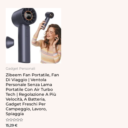
Gadget Personali
Zibeem Fan Portatile, Fan
Di Viaggio | Ventola
Personale Senza Lama
Portatile Con Air Turbo
Tech | Regolazione A Più
Velocità, A Batteria,
Gadget Freschi Per
Campeggio, Lavoro,
Spiaggia
Rated
15,29
€
0