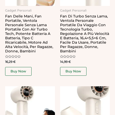
Gadget Personali
Gadget Personali
Fan Delle Mani, Fan
Fan Di Turbo Senza Lama,
Portatile, Ventola
Ventola Personale
Personale Senza Lama
Portatile Da Viaggio Con
Portatile Con Air Turbo
Tecnologia Turbo,
Tech, Potente Batteria A
Regolazione A Più Velocità
Batteria, Tipo C
E Batteria, 16,4×5,5×6 Cm,
Ricaricabile, Motore Ad
Facile Da Usare, Portatile
Alta Velocità, Per Ragazze,
Per Ragazze, Donne,
Donne, Bambini
Bambini
Rated
Rated
16,29
€
14,99
€
0
0
out
out
of
of
Buy Now
Buy Now
5
5