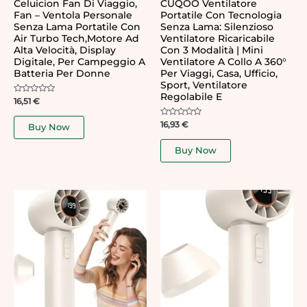
Celuicion Fan Di Viaggio,
CUQOO Ventilatore
Fan – Ventola Personale
Portatile Con Tecnologia
Senza Lama Portatile Con
Senza Lama: Silenzioso
Air Turbo Tech,Motore Ad
Ventilatore Ricaricabile
Alta Velocità, Display
Con 3 Modalità | Mini
Digitale, Per Campeggio A
Ventilatore A Collo A 360°
Batteria Per Donne
Per Viaggi, Casa, Ufficio,
Sport, Ventilatore
Regolabile E
Rated
16,51
€
0
out
of
Rated
16,93
€
Buy Now
5
0
out
of
Buy Now
5