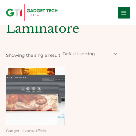
Skip
Main
to
Home
/ Products tagged “laminatore”
Men
content
Laminatore
Showing the single result
Gadget Lavoro/Ufficio