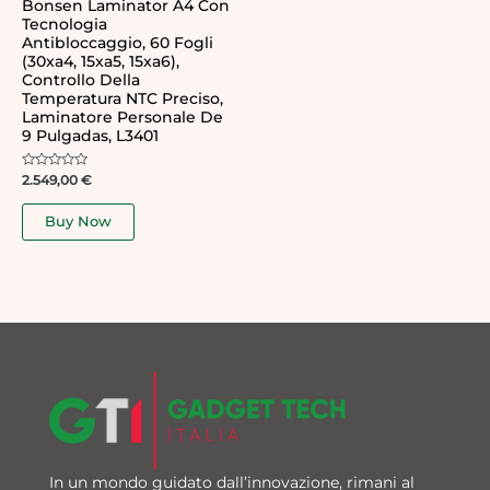
Bonsen Laminator A4 Con
Tecnologia
Antibloccaggio, 60 Fogli
(30xa4, 15xa5, 15xa6),
Controllo Della
Temperatura NTC Preciso,
Laminatore Personale De
9 Pulgadas, L3401
Rated
2.549,00
€
0
out
of
Buy Now
5
In un mondo guidato dall’innovazione, rimani al