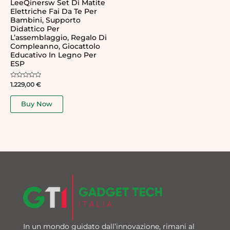
LeeQinersw Set Di Matite
Elettriche Fai Da Te Per
Bambini, Supporto
Didattico Per
L’assemblaggio, Regalo Di
Compleanno, Giocattolo
Educativo In Legno Per
ESP
Rated
1.229,00
€
0
out
of
Buy Now
5
In un mondo guidato dall’innovazione, rimani al