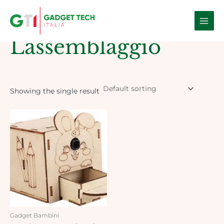
Skip
Main
to
Home
/ Products tagged “Lassemblaggio”
Men
content
Lassemblaggio
Showing the single result
Gadget Bambini