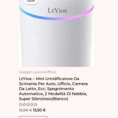
Sale!
was:
is:
15,98 €.
13,50 €.
Gadget Lavoro/Ufficio
LtYioe – Mini Umidificatore Da
Scrivania Per Auto, Ufficio, Camera
Da Letto, Ecc. Spegnimento
Automatico, 2 Modalità Di Nebbia,
Super Silenzioso(bianco)
Rated
15,98
€
13,50
€
0
out