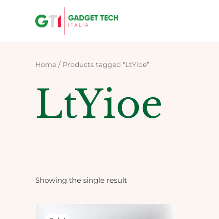
Skip
to
content
Home
/ Products tagged “LtYioe”
LtYioe
Showing the single result
Original
Current
price
price