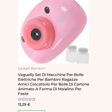
Gadget Bambini
Vaguelly Set Di Macchine Per Bolle
Elettriche Per Bambini Ragazze
Amici Giocattolo Per Bolle Di Cartone
Animato A Forma Di Maialino Per
Feste
Rated
13,29
€
0
out