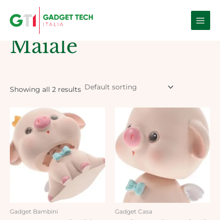
Skip
Main
to
Home
/ Products tagged “Maiale”
Men
content
Maiale
Showing all 2 results
Gadget Bambini
Gadget Casa