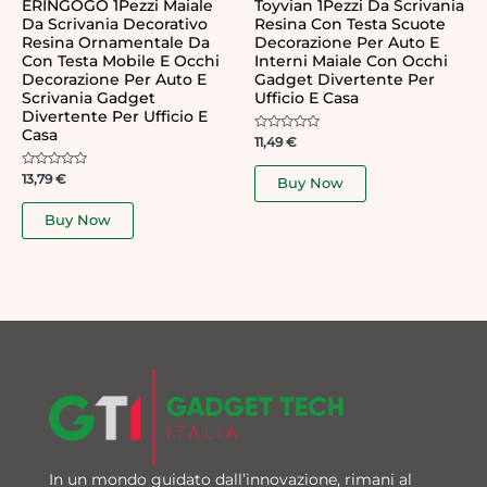
ERINGOGO 1Pezzi Maiale
Toyvian 1Pezzi Da Scrivania
Da Scrivania Decorativo
Resina Con Testa Scuote
Resina Ornamentale Da
Decorazione Per Auto E
Con Testa Mobile E Occhi
Interni Maiale Con Occhi
Decorazione Per Auto E
Gadget Divertente Per
Scrivania Gadget
Ufficio E Casa
Divertente Per Ufficio E
Casa
Rated
11,49
€
0
out
of
Rated
13,79
€
Buy Now
5
0
out
of
Buy Now
5
In un mondo guidato dall’innovazione, rimani al