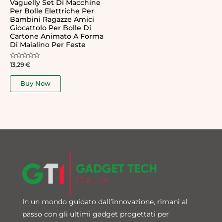
Vaguelly Set Di Macchine
Per Bolle Elettriche Per
Bambini Ragazze Amici
Giocattolo Per Bolle Di
Cartone Animato A Forma
Di Maialino Per Feste
Rated
13,29
€
0
out
of
Buy Now
5
In un mondo guidato dall’innovazione, rimani al
passo con gli ultimi gadget progettati per