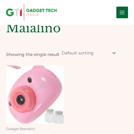
Skip
Main
to
Home
/ Products tagged “Maialino”
Men
content
Maialino
Showing the single result
Gadget Bambini