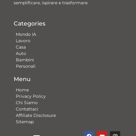
semplificare, ispirare e trasformare.
Categories
Mondo IA
Lavoro
Casa
Auto
Bambini
Personali
Menu
Home
Privacy Policy
Chi Siamo
Contattaci​
Affiliate Disclosure
Sitemap
F
Y
G
I