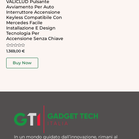
VALICLUD Pulsante
Avviamento Per Auto
Interruttore Accensione
Keyless Compatibile Con
Mercedes Facile
Installazione E Design
Tecnologia Per
Accensione Senza Chiave
Rated
1.369,00
€
0
out
of
Buy Now
5
In un mondo guidato dall’innovazione, rimani al