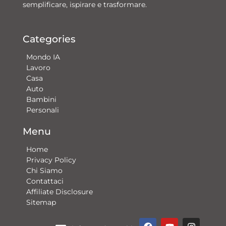
semplificare, ispirare e trasformare.
Categories
Mondo IA
Lavoro
Casa
Auto
Bambini
Personali
Menu
Home
Privacy Policy
Chi Siamo
Contattaci​
Affiliate Disclosure
Sitemap
F
Y
G
I