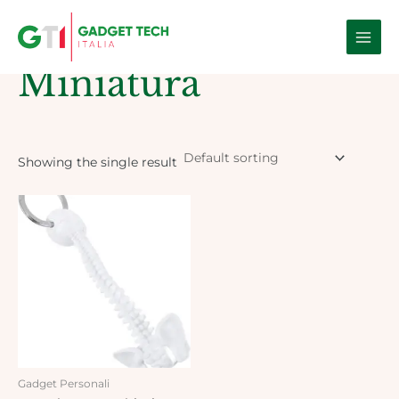
Skip
Main
to
Home
/ Products tagged “Miniatura”
Men
content
Miniatura
Showing the single result
Gadget Personali