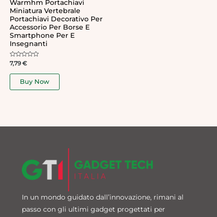
Warmhm Portachiavi
Miniatura Vertebrale
Portachiavi Decorativo Per
Accessorio Per Borse E
Smartphone Per E
Insegnanti
Rated
7,79
€
0
out
of
Buy Now
5
In un mondo guidato dall’innovazione, rimani al
passo con gli ultimi gadget progettati per