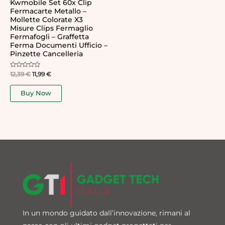
Kwmobile Set 60x Clip
Fermacarte Metallo –
Mollette Colorate X3
Misure Clips Fermaglio
Fermafogli – Graffetta
Ferma Documenti Ufficio –
Pinzette Cancelleria
Rated
12,39
€
11,99
€
0
out
of
Buy Now
5
In un mondo guidato dall’innovazione, rimani al