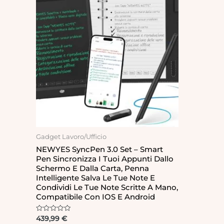
Gadget Lavoro/Ufficio
NEWYES SyncPen 3.0 Set – Smart
Pen Sincronizza I Tuoi Appunti Dallo
Schermo E Dalla Carta, Penna
Intelligente Salva Le Tue Note E
Condividi Le Tue Note Scritte A Mano,
Compatibile Con IOS E Android
Rated
439,99
€
0