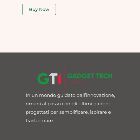
out
of
Buy Now
5
In un mondo guidato dall’innovazione,
rimani al passo con gli ultimi gadget
progettati per semplificare, ispirare e
trasformare.