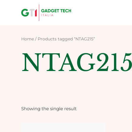
Skip
to
content
Home
/ Products tagged “NTAG215”
NTAG21
Showing the single result