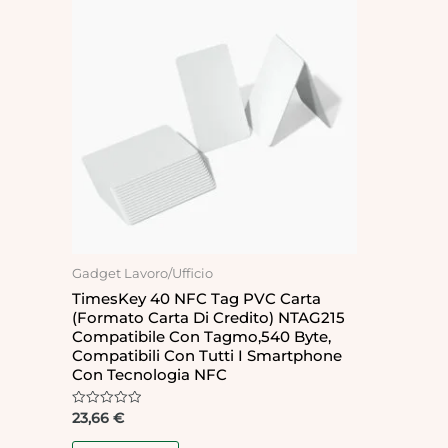
Gadget Lavoro/Ufficio
TimesKey 40 NFC Tag PVC Carta
(Formato Carta Di Credito) NTAG215
Compatibile Con Tagmo,540 Byte,
Compatibili Con Tutti I Smartphone
Con Tecnologia NFC
Rated
23,66
€
0
out