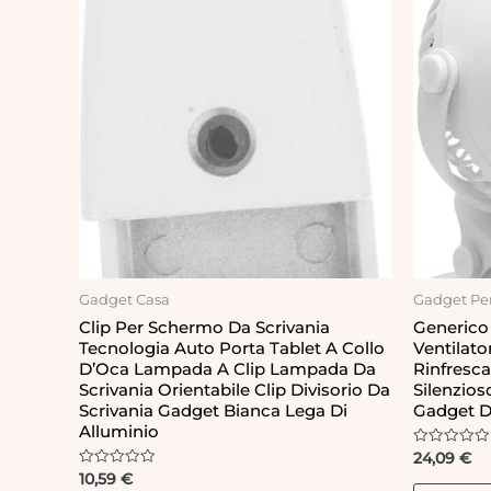
Gadget Casa
Gadget Per
Clip Per Schermo Da Scrivania
Generico 
Tecnologia Auto Porta Tablet A Collo
Ventilato
D’Oca Lampada A Clip Lampada Da
Rinfresca
Scrivania Orientabile Clip Divisorio Da
Silenzios
Scrivania Gadget Bianca Lega Di
Gadget D
Alluminio
Rated
24,09
€
0
Rated
10,59
€
out
0