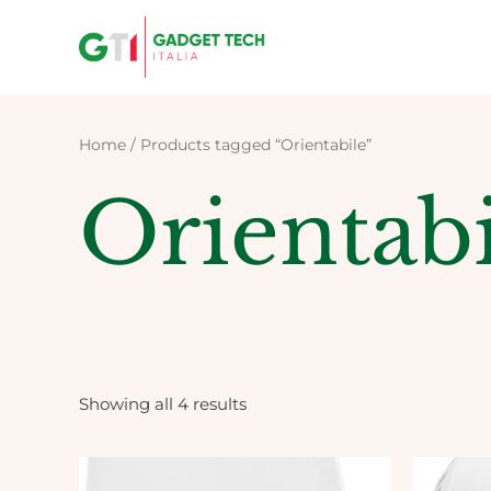
Skip
to
content
Home
/ Products tagged “Orientabile”
Orientabi
Showing all 4 results