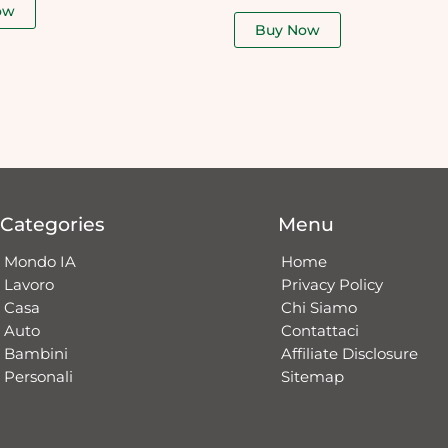
ow
out
of
Buy Now
5
Categories
Menu
Mondo IA
Home
Lavoro
Privacy Policy
Casa
Chi Siamo
Auto
Contattaci​
Bambini
Affiliate Disclosure
Personali
Sitemap