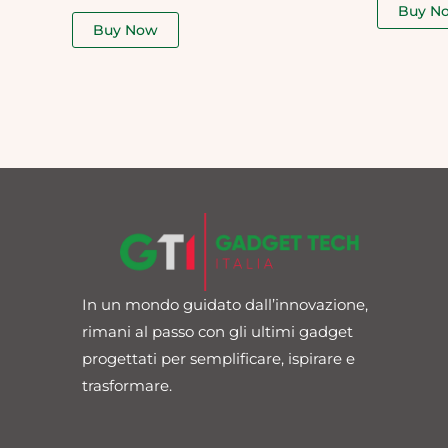
of
Buy N
out
5
of
Buy Now
5
In un mondo guidato dall’innovazione,
rimani al passo con gli ultimi gadget
progettati per semplificare, ispirare e
trasformare.