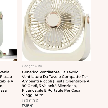
Gadget Auto
ivania
Generico Ventilatore Da Tavolo |
 Flusso
Ventilatore Da Tavolo Compatto Per
tabile A
Ambienti Piccoli | Testa Orientabile A
o,
90 Gradi, 3 Velocità Silenzioso,
Casa
Ricaricabile E Portatile Per Casa
Viaggi Auto
Rated
17,19
€
0