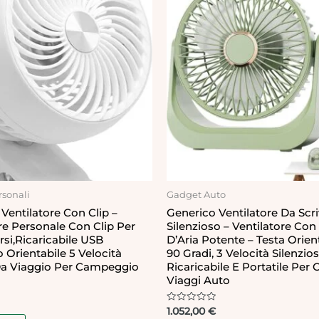
sonali
Gadget Auto
Ventilatore Con Clip –
Generico Ventilatore Da Scr
re Personale Con Clip Per
Silenzioso – Ventilatore Con
rsi,Ricaricabile USB
D’Aria Potente – Testa Orien
o Orientabile 5 Velocità
90 Gradi, 3 Velocità Silenzios
a Viaggio Per Campeggio
Ricaricabile E Portatile Per 
Viaggi Auto
Rated
1.052,00
€
0