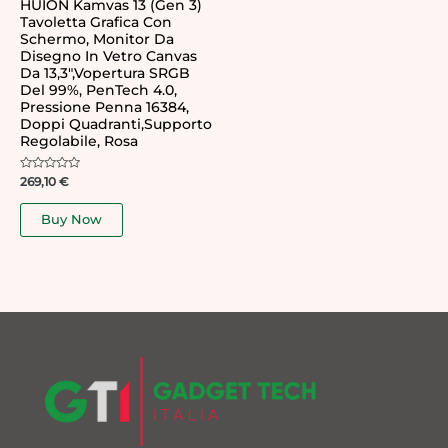
HUION Kamvas 13 (Gen 3)
Tavoletta Grafica Con
Schermo, Monitor Da
Disegno In Vetro Canvas
Da 13,3″,Vopertura SRGB
Del 99%, PenTech 4.0,
Pressione Penna 16384,
Doppi Quadranti,Supporto
Regolabile, Rosa
Rated
269,10
€
0
out
of
Buy Now
5