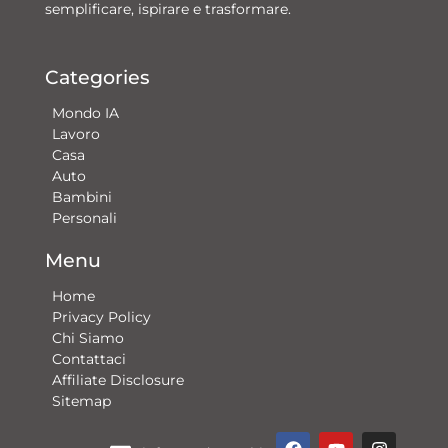
semplificare, ispirare e trasformare.
Categories
Mondo IA
Lavoro
Casa
Auto
Bambini
Personali
Menu
Home
Privacy Policy
Chi Siamo
Contattaci​
Affiliate Disclosure
Sitemap
F
Y
G
I