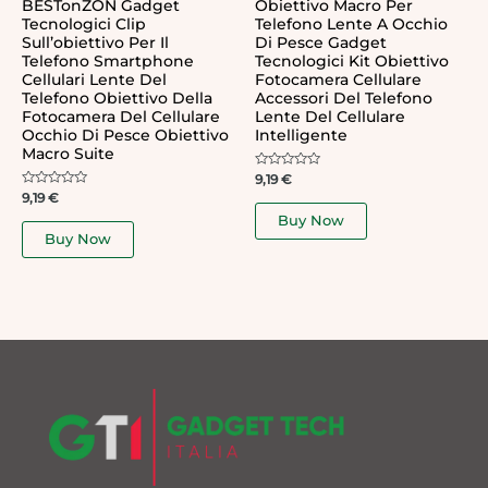
BESTonZON Gadget
Obiettivo Macro Per
Tecnologici Clip
Telefono Lente A Occhio
Sull’obiettivo Per Il
Di Pesce Gadget
Telefono Smartphone
Tecnologici Kit Obiettivo
Cellulari Lente Del
Fotocamera Cellulare
Telefono Obiettivo Della
Accessori Del Telefono
Fotocamera Del Cellulare
Lente Del Cellulare
Occhio Di Pesce Obiettivo
Intelligente
Macro Suite
Rated
9,19
€
0
Rated
9,19
€
out
0
of
Buy Now
out
5
of
Buy Now
5