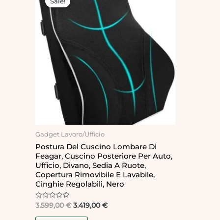
Sale!
was:
is:
3.599,00 €.
3.419,00 €.
Gadget Lavoro/Ufficio
Postura Del Cuscino Lombare Di
Feagar, Cuscino Posteriore Per Auto,
Ufficio, Divano, Sedia A Ruote,
Copertura Rimovibile E Lavabile,
Cinghie Regolabili, Nero
Rated
3.599,00
€
3.419,00
€
0
out