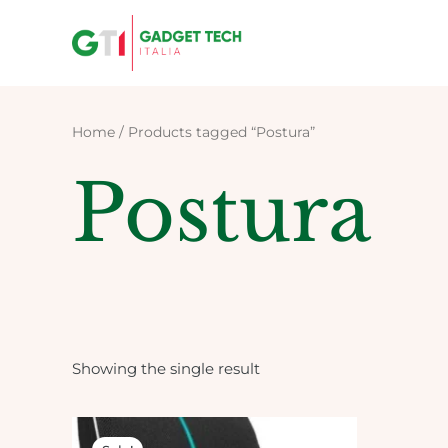
Skip
to
content
Home
/ Products tagged “Postura”
Postura
Showing the single result
Original
Current
price
price