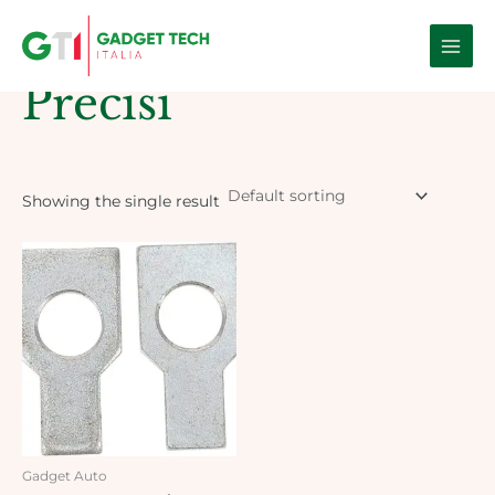
Skip
Main
to
Home
/ Products tagged “Precisi”
Men
content
Precisi
Showing the single result
Gadget Auto