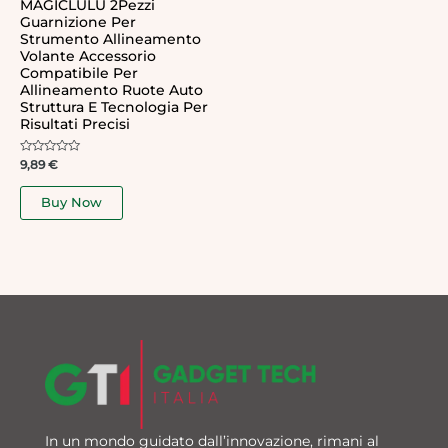
MAGICLULU 2Pezzi
Guarnizione Per
Strumento Allineamento
Volante Accessorio
Compatibile Per
Allineamento Ruote Auto
Struttura E Tecnologia Per
Risultati Precisi
Rated
9,89
€
0
out
of
Buy Now
5
In un mondo guidato dall’innovazione, rimani al