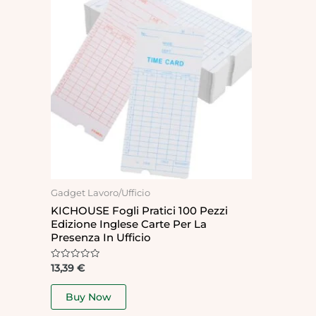
Gadget Lavoro/Ufficio
KICHOUSE Fogli Pratici 100 Pezzi
Edizione Inglese Carte Per La
Presenza In Ufficio
Rated
13,39
€
0
out
of
Buy Now
5