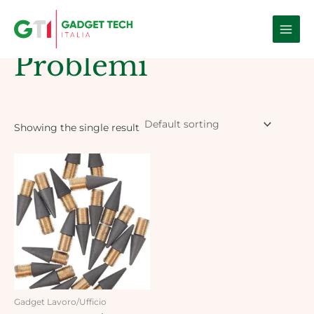
Skip
Main
to
Home
/ Products tagged “Problemi”
Men
content
Problemi
Showing the single result
Gadget Lavoro/Ufficio