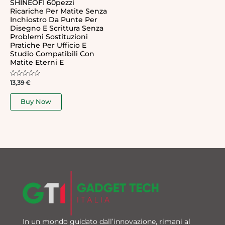
SHINEOFI 60pezzi
Ricariche Per Matite Senza
Inchiostro Da Punte Per
Disegno E Scrittura Senza
Problemi Sostituzioni
Pratiche Per Ufficio E
Studio Compatibili Con
Matite Eterni E
Rated
13,39
€
0
out
of
Buy Now
5
In un mondo guidato dall’innovazione, rimani al