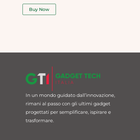
out
of
Buy Now
5
In un mondo guidato dall’innovazione,
rimani al passo con gli ultimi gadget
progettati per semplificare, ispirare e
trasformare.