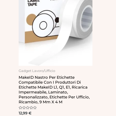
Gadget Lavoro/Ufficio
MakeID Nastro Per Etichette
Compatibile Con I Produttori Di
Etichette MakeID L1, Q1, E1, Ricarica
Impermeabile, Laminato,
Personalizzato, Etichette Per Ufficio,
Ricambio, 9 Mm X 4 M
Rated
12,99
€
0