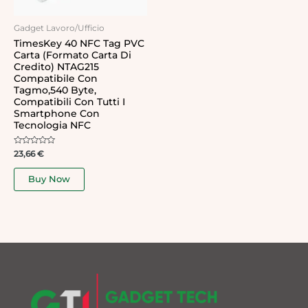
Gadget Lavoro/Ufficio
TimesKey 40 NFC Tag PVC
Carta (Formato Carta Di
Credito) NTAG215
Compatibile Con
Tagmo,540 Byte,
Compatibili Con Tutti I
Smartphone Con
Tecnologia NFC
Rated
23,66
€
0
out
of
Buy Now
5