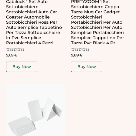
Cabilock 1 Set Auto
PRETYZOOM 1 Set
Sottobicchiere
Sottobicchiere Coppa
Sottobicchieri Auto Car
Tazze Mug Car Gadget
Coaster Automobile
Sottobicchieri
Sottobicchieri Rosa Per
Portabicchieri Per Auto
Auto Semplice Tappetino
Sottobicchieri Per Auto
Per Tazza Sottobicchiere
Semplice Portabicchieri
In Pvc Semplice
Semplice Tappetino Per
Portabicchieri 4 Pezzi
Tazza Pvc Black 4 Pz
Rated
Rated
9,69
€
9,89
€
0
0
out
out
of
of
Buy Now
Buy Now
5
5