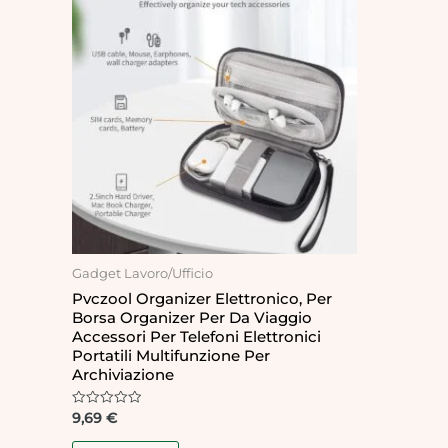
Gadget Lavoro/Ufficio
Pvczool Organizer Elettronico, Per
Borsa Organizer Per Da Viaggio
Accessori Per Telefoni Elettronici
Portatili Multifunzione Per
Archiviazione
Rated
9,69
€
0
out