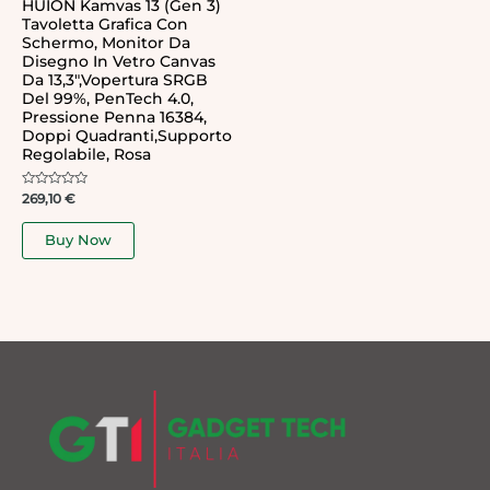
HUION Kamvas 13 (Gen 3)
Tavoletta Grafica Con
Schermo, Monitor Da
Disegno In Vetro Canvas
Da 13,3″,Vopertura SRGB
Del 99%, PenTech 4.0,
Pressione Penna 16384,
Doppi Quadranti,Supporto
Regolabile, Rosa
Rated
269,10
€
0
out
of
Buy Now
5