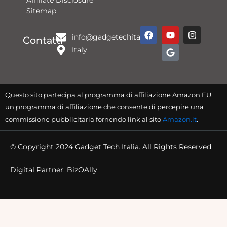
Affiliate Disclosure
Sitemap
F
Y
G
I
info@gadgetechitalia.it
a
o
o
n
Contatti
c
u
o
s
Italy
e
t
g
t
b
u
l
a
o
b
e
g
o
e
r
k
a
Questo sito partecipa al programma di affiliazione Amazon EU,
m
un programma di affiliazione che consente di percepire una
commissione pubblicitaria fornendo link al sito
Amazon.it
.
© Copyright 2024 Gadget Tech Italia. All Rights Reserved
Digital Partner: BizOAlly