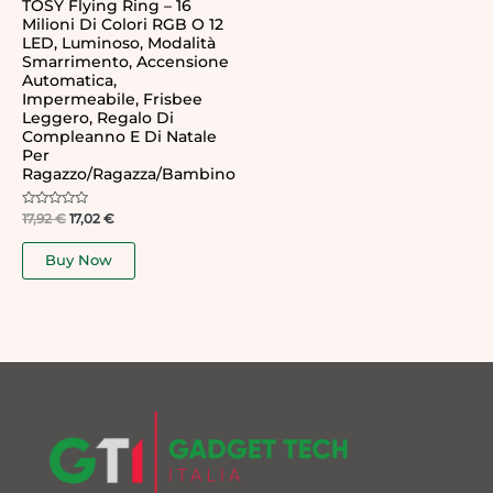
TOSY Flying Ring – 16
Milioni Di Colori RGB O 12
LED, Luminoso, Modalità
Smarrimento, Accensione
Automatica,
Impermeabile, Frisbee
Leggero, Regalo Di
Compleanno E Di Natale
Per
Ragazzo/ragazza/bambino
Rated
17,92
€
17,02
€
0
out
of
Buy Now
5