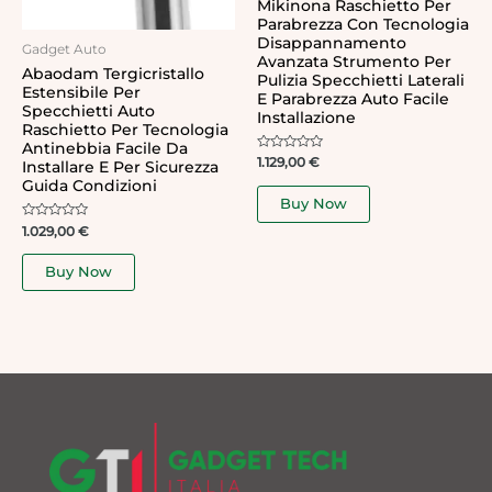
Mikinona Raschietto Per
Parabrezza Con Tecnologia
Disappannamento
Gadget Auto
Avanzata Strumento Per
Abaodam Tergicristallo
Pulizia Specchietti Laterali
Estensibile Per
E Parabrezza Auto Facile
Specchietti Auto
Installazione
Raschietto Per Tecnologia
Antinebbia Facile Da
Rated
1.129,00
€
Installare E Per Sicurezza
0
Guida Condizioni
out
of
Buy Now
5
Rated
1.029,00
€
0
out
of
Buy Now
5