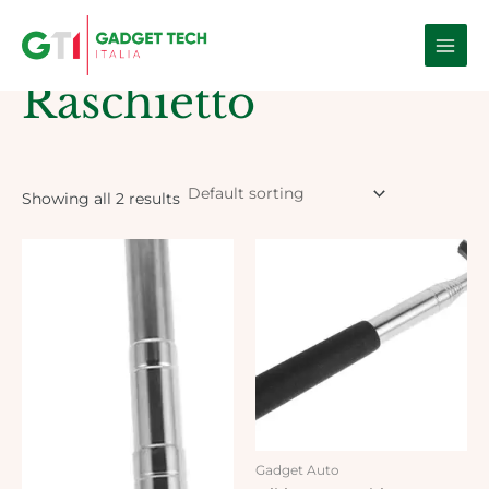
Skip
Main
to
Home
/ Products tagged “Raschietto”
Men
content
Raschietto
Showing all 2 results
Gadget Auto