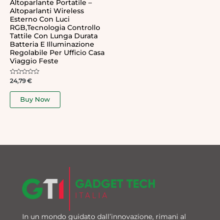
Altoparlante Portatile –
Altoparlanti Wireless
Esterno Con Luci
RGB,Tecnologia Controllo
Tattile Con Lunga Durata
Batteria E Illuminazione
Regolabile Per Ufficio Casa
Viaggio Feste
Rated
24,79
€
0
out
of
Buy Now
5
In un mondo guidato dall’innovazione, rimani al