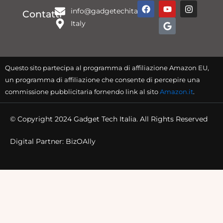
F
Y
G
I
info@gadgetechitalia.it
a
o
o
n
Contatti
c
u
o
s
Italy
e
t
g
t
b
u
l
a
o
b
e
g
o
e
r
k
a
Questo sito partecipa al programma di affiliazione Amazon EU,
m
un programma di affiliazione che consente di percepire una
commissione pubblicitaria fornendo link al sito
Amazon.it
.
© Copyright 2024 Gadget Tech Italia. All Rights Reserved
Digital Partner: BizOAlly