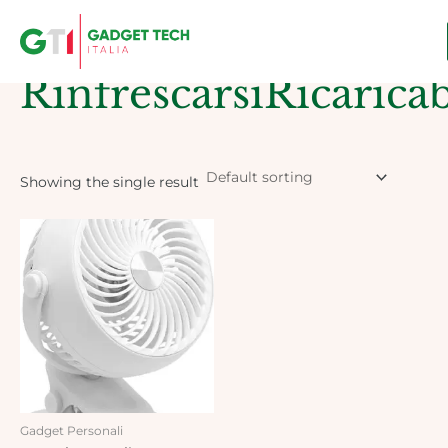
Skip
to
Home
/ Products tagged “RinfrescarsiRicaricabile”
content
RinfrescarsiRicaricab
Showing the single result
Gadget Personali