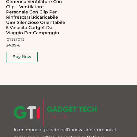
Generico Ventilatore Con
Clip – Ventilatore
Personale Con Clip Per
Rinfrescarsi,Ricaricabile
USB Silenzioso Orientabile
5 Velocità Gadget Da
Viaggio Per Campeggio
Rated
24,09
€
0
out
of
Buy Now
5
In un mondo guidato dall’innovazione, rimani al