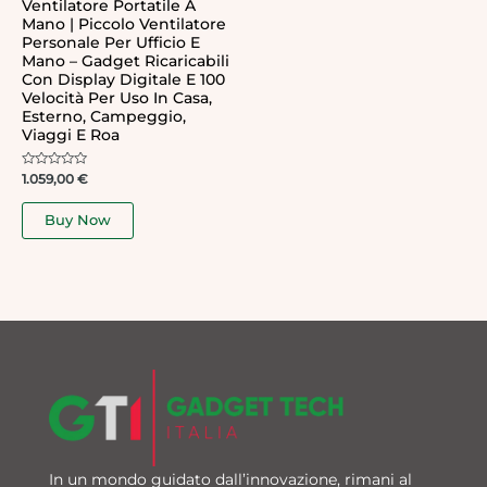
Ventilatore Portatile A
Mano | Piccolo Ventilatore
Personale Per Ufficio E
Mano – Gadget Ricaricabili
Con Display Digitale E 100
Velocità Per Uso In Casa,
Esterno, Campeggio,
Viaggi E Roa
Rated
1.059,00
€
0
out
of
Buy Now
5
In un mondo guidato dall’innovazione, rimani al