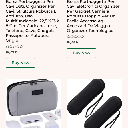
Borsa Portaoggetti Per
Borsa Portaoggetti Per
Cavi Dati, Organizer Per
Cavi Elettronici Organizer
Cavi, Struttura Robusta E
Per Gadget Cerniera
Antiurto, Uso
Robusta Doppio Per Un
Multifunzionale, 22,5 X 13 X
Facile Accesso Agli
8 Cm, Per Caricabatterie,
Accessori Da Viaggio
Telefono, Cavo, Gadget,
Organizer Tecnologico
Passaporto, Autobus,
Grigio
Rated
16,29
€
0
out
of
Rated
14,29
€
Buy Now
5
0
out
of
Buy Now
5