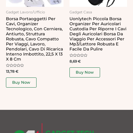
Gadget Lavoro/Ufficio
Gadget Casa
Borsa Portaoggetti Per
Uonlytech Piccola Borsa
Cavi, Organizer
Organizer Per Auricolari
Tecnologico, Con Cerniera,
Custodia Per Riporre I Cavi
Antiurto, Struttura
Degli Auricolari Borsa Da
Robusta, Cavo Compatto
Viaggio Per Accessori Per
Per Viaggi, Lavoro,
Mp3/lettore Robusta E
Pendolari, Cavo Di Ricarica
Facile Da Pulire
Interno Imbottito, 22,5 X 13
X 8 Cm
Rated
8,69
€
0
out
of
Rated
13,78
€
Buy Now
5
0
out
of
Buy Now
5