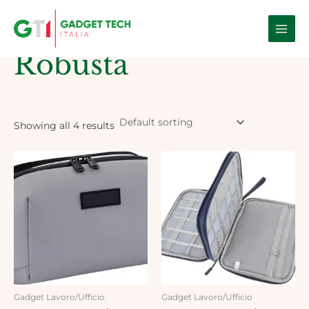
Skip
Main
to
Home
/ Products tagged “Robusta”
Men
content
Robusta
Showing all 4 results
Gadget Lavoro/Ufficio
Gadget Lavoro/Ufficio