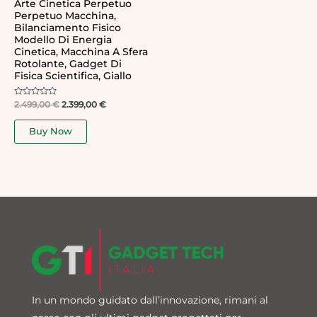
Arte Cinetica Perpetuo
Perpetuo Macchina,
Bilanciamento Fisico
Modello Di Energia
Cinetica, Macchina A Sfera
Rotolante, Gadget Di
Fisica Scientifica, Giallo
Rated
2.499,00
€
2.399,00
€
0
out
of
Buy Now
5
In un mondo guidato dall’innovazione, rimani al