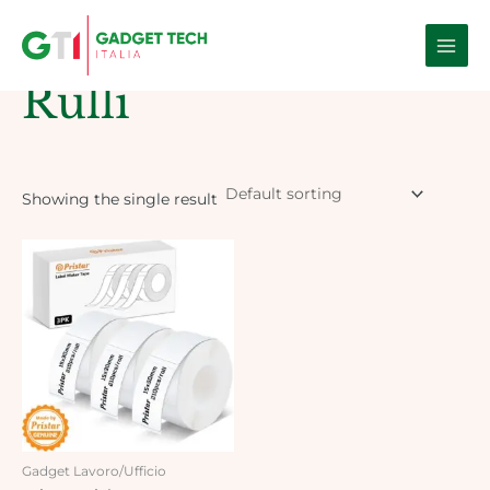
Skip
Main
to
Home
/ Products tagged “Rulli”
Men
content
Rulli
Showing the single result
Gadget Lavoro/Ufficio