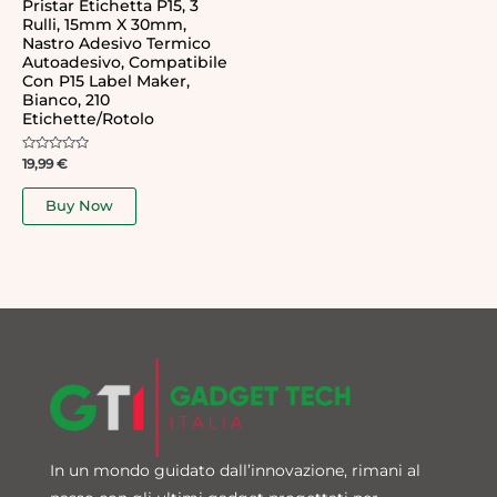
Pristar Etichetta P15, 3
Rulli, 15mm X 30mm,
Nastro Adesivo Termico
Autoadesivo, Compatibile
Con P15 Label Maker,
Bianco, 210
Etichette/Rotolo
Rated
19,99
€
0
out
of
Buy Now
5
In un mondo guidato dall’innovazione, rimani al