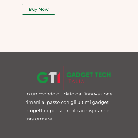
out
of
Buy Now
5
In un mondo guidato dall’innovazione,
rimani al passo con gli ultimi gadget
progettati per semplificare, ispirare e
trasformare.