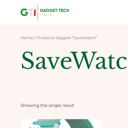
Skip
to
content
Home
/ Products tagged “SaveWatch”
SaveWat
Showing the single result
Original
Current
price
price