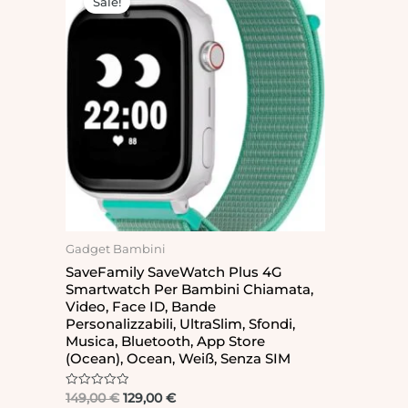
Sale!
was:
is:
149,00 €.
129,00 €.
Gadget Bambini
SaveFamily SaveWatch Plus 4G
Smartwatch Per Bambini Chiamata,
Video, Face ID, Bande
Personalizzabili, UltraSlim, Sfondi,
Musica, Bluetooth, App Store
(Ocean), Ocean, Weiß, Senza SIM
Rated
149,00
€
129,00
€
0