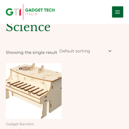
Skip
Main
to
Home
/ Products tagged “Science”
Men
content
Science
Showing the single result
Gadget Bambini