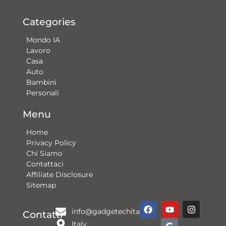
Categories
Mondo IA
Lavoro
Casa
Auto
Bambini
Personali
Menu
Home
Privacy Policy
Chi Siamo
Contattaci​
Affiliate Disclosure
Sitemap
F
Y
G
I
info@gadgetechitalia.it
a
o
o
n
Contatti
c
u
o
s
Italy