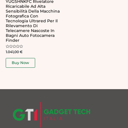
YUGSHNKFC Rivelatore
Ricaricabile Ad Alta
Sensibilità Della Macchina
Fotografica Con
Tecnologia Ultrared Per Il
Rilevamento Di
Telecamere Nascoste In
Bagni Auto Fotocamera
Finder
Rated
1.041,00
€
0
out
of
Buy Now
5