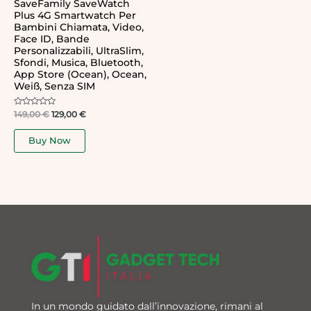
SaveFamily SaveWatch
Plus 4G Smartwatch Per
Bambini Chiamata, Video,
Face ID, Bande
Personalizzabili, UltraSlim,
Sfondi, Musica, Bluetooth,
App Store (Ocean), Ocean,
Weiß, Senza SIM
Rated
149,00
€
129,00
€
0
out
of
Buy Now
5
In un mondo guidato dall’innovazione, rimani al