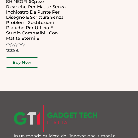
SHINEOFI 60pezzi
Ricariche Per Matite Senza
Inchiostro Da Punte Per
Disegno E Scrittura Senza
Problemi Sostituzioni
Pratiche Per Ufficio E
Studio Compatibili Con
Matite Eterni E
Rated
13,39
€
0
out
of
Buy Now
5
In un mondo guidato dall’innovazione, rimani al