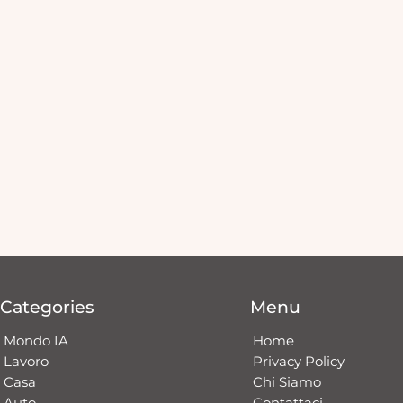
Categories
Menu
Mondo IA
Home
Lavoro
Privacy Policy
Casa
Chi Siamo
Auto
Contattaci​