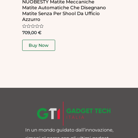
NUOBESTY Matite Meccaniche
Matite Automatiche Che Disegnano
Matite Senza Per Shool Da Ufficio
Azzurro
Rated
709,00
€
0
out
of
Buy Now
5
In un mondo guidato dall’innovazione,