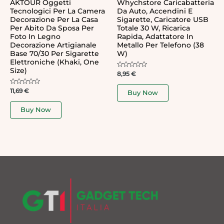
AKTOUR Oggetti
Whychstore Caricabatteria
Tecnologici Per La Camera
Da Auto, Accendini E
Decorazione Per La Casa
Sigarette, Caricatore USB
Per Abito Da Sposa Per
Totale 30 W, Ricarica
Foto In Legno
Rapida, Adattatore In
Decorazione Artigianale
Metallo Per Telefono (38
Base 70/30 Per Sigarette
W)
Elettroniche (Khaki, One
Size)
Rated
8,95
€
0
out
of
Rated
11,69
€
Buy Now
5
0
out
of
Buy Now
5