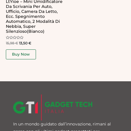
LtYioe – Mini Umidificatore
Da Scrivania Per Auto,
Ufficio, Camera Da Letto,
Ecc. Spegnimento
Automatico, 2 Modalità Di
Nebbia, Super
Silenzioso(bianco)
Rated
15,98
€
13,50
€
0
out
of
Buy Now
5
In un mondo guidato dall’innovazione, rimani al