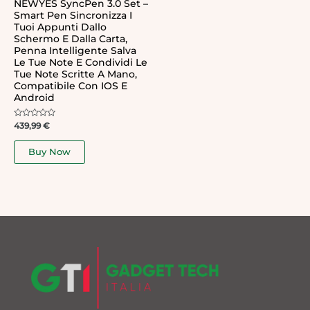
NEWYES SyncPen 3.0 Set –
Smart Pen Sincronizza I
Tuoi Appunti Dallo
Schermo E Dalla Carta,
Penna Intelligente Salva
Le Tue Note E Condividi Le
Tue Note Scritte A Mano,
Compatibile Con IOS E
Android
Rated
439,99
€
0
out
of
Buy Now
5