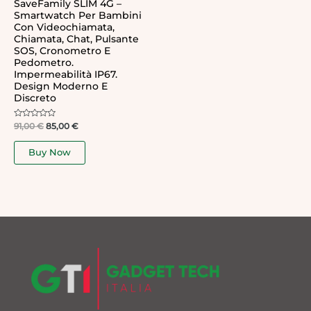
SaveFamily SLIM 4G –
Smartwatch Per Bambini
Con Videochiamata,
Chiamata, Chat, Pulsante
SOS, Cronometro E
Pedometro.
Impermeabilità IP67.
Design Moderno E
Discreto
Rated
91,00
€
85,00
€
0
out
of
Buy Now
5