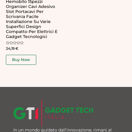
Hemobllo 15pezzi
Organizer Cavi Adesivo
Slot Portacavi Per
Scrivania Facile
Installazione Su Varie
Superfici Design
Compatto Per Elettrici E
Gadget Tecnologici
Rated
24,19
€
0
out
of
Buy Now
5
In un mondo guidato dall’innovazione, rimani al