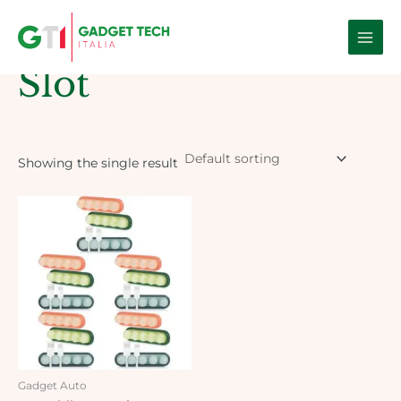
Skip
Main
to
Home
/ Products tagged “Slot”
Men
content
Slot
Showing the single result
Gadget Auto