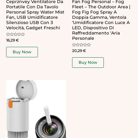
Ceprznvey Ventilatore Da
Fan Fog Personal – Fog
Portatile Con Da Tavolo
Fleet – The Outdoor Area |
Personal Spray Water Mist
Fog Fig Fog Spray A
Fan, USB Umidificatore
Doppia Gamma, Ventola
Silenzioso USB Con 3
‘umidificatore Con Luce A
Velocità, Gadget Freschi
LED, Dispositivo Di
Raffreddamento ‘aria
Personale
Rated
16,29
€
0
out
of
Rated
20,29
€
Buy Now
5
0
out
of
Buy Now
5