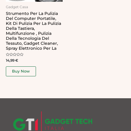
Gadget Casa
Strumento Per La Pulizia
Del Computer Portatile,
Kit Di Pulizia Per La Pulizia
Della Tastiera,
Multifunzione , Pulizia
Della Tecnologia Del
Tessuto, Gadget Cleaner,
Spray Elettronico Per La
Rated
14,99
€
0
out
of
Buy Now
5