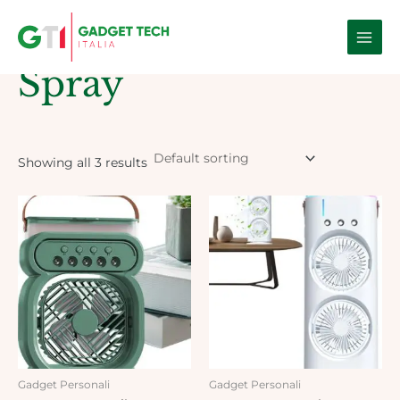
Skip
Main
to
Home
/ Products tagged “spray”
Men
content
Spray
Showing all 3 results
Gadget Personali
Gadget Personali